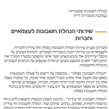
הנהלת חשבונות ומשכורות
שירותי הנהלת חשבונות לעצמאיים
וחברות
משרדנו מעניק שירותי הנהלת חשבונות כפולה וחד צידית לחברות
ולעצמאיים וכן שירותי הכנת משכורות לעובדים. לקוחות הנמנים על
מקבלי שירותים אלו נהנים מאיש קשר אישי ומקצועי במשרד המכיר את
תיקם לפניי ולפנים המבצע מעקב וביקורת שוטפים על הנתונים הנצברים
בהנהלת החשבונות.
"הנהלת חשבונות כפולה" – מבוססת על רישום כל פעולה חשבונאית
באופן שבו חשבון אחד מחויב וכנגדו חשבון אחר מזוכה, כך שתמיד נשמר
איזון בין יתרות החובה לבין יתרות הזכות. חברות, ועצמאיים שהיקף
מחזורם או מספר המועסקים על ידם עובר רף מסוים, מחויבים בניהול
הנהלת חשבונות כפולה.
"הנהלת חשבונות חד צידית" – מרכזת חשבון הכנסות והוצאות ללא ניהול
כרטסות לקוחות, ספקים, בנקים, שיקים ועוד. הנהלת חשבונות חד צידית
מיועדת לעצמאיים (עוסקים מורשים) שאינם מגיעים לרף המחייב הנהלת