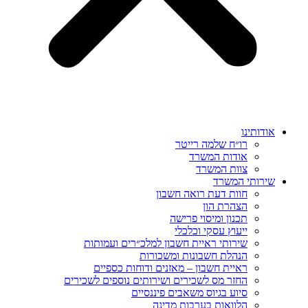
אודותינו
רו״ח שלמה רייטר
אודות המשרד
צוות המשרד
שירותי המשרד
חוות דעת רואה חשבון
הצהרת הון
תכנון ומיסוי פרישה
ייעוץ עסקי וכלכלי
שירותי ראיית חשבון למלכ״רים ועמותות
הנהלת חשבונות ומשכורות
ראיית חשבון – מאזנים ודוחות כספיים
החזר מס לשכירים ושירותים נוספים לשכירים
סיוע בגיוס משאבים פיננסיים
הלוואות בערבות מדינה