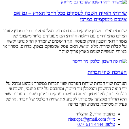
שירותי ראיית חשבון לעסקים בכל רחבי הארץ – גם אם
אינכם ממוקמים במרכז
שירותי ראיית חשבון לעסקים – גם מרחוק בעלי עסקים רבים מחוץ לאזור
המרכז מתמודדים עם דילמה חוזרת: הם מעוניינים בליווי מקצועי של
משרד רואי חשבון ותיק ומנוסה, אך חוששים שהמרחק הגיאוגרפי יקשה
על קבלת שירות מלא ואישי. האם עסק שממוקם בצפון, בדרום, בשרון או
באזורי תעשייה שונים בארץ צריך לוותר
הערכת שווי חברות
הערכת שווי חברות שירות הערכת שווי חברות במשרד מבוצע ומובל על
ידי רואה החשבון והכלכלן ניר רייטר, ומתבסס על ידע פיננסי, חשבונאי
וכלכלי רחב, לצד ניסיון בניתוח פעילות עסקית במגוון ענפים. הערכת שווי
היא תהליך מקצועי שמטרתו לקבוע את שוויה הכלכלי של חברה, או של
פעילות מסוימת בתוכה, תוך בחינה
כתובת:
הדר, 2 הרצליה
מייל:
riter.cpa@gmail.com
טלפון:
077-614-4444