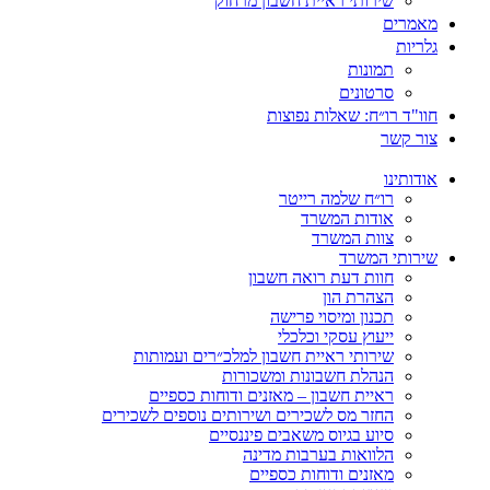
שירותי ראיית חשבון מרחוק
מאמרים
גלריות
תמונות
סרטונים
חוו"ד רו״ח: שאלות נפוצות
צור קשר
אודותינו
רו״ח שלמה רייטר
אודות המשרד
צוות המשרד
שירותי המשרד
חוות דעת רואה חשבון
הצהרת הון
תכנון ומיסוי פרישה
ייעוץ עסקי וכלכלי
שירותי ראיית חשבון למלכ״רים ועמותות
הנהלת חשבונות ומשכורות
ראיית חשבון – מאזנים ודוחות כספיים
החזר מס לשכירים ושירותים נוספים לשכירים
סיוע בגיוס משאבים פיננסיים
הלוואות בערבות מדינה
מאזנים ודוחות כספיים