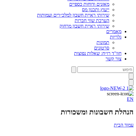
מאזנים ודוחות כספיים
ייעוץ ותכנון מס
שירותי ראיית חשבון למלכ״רים ועמותות
הערכת שווי חברות
שירותי ראיית חשבון מרחוק
מאמרים
גלריות
תמונות
סרטונים
חוו"ד רו״ח: שאלות נפוצות
צור קשר
חיפוש
EN
הנהלת חשבונות ומשכורות
עמוד הבית