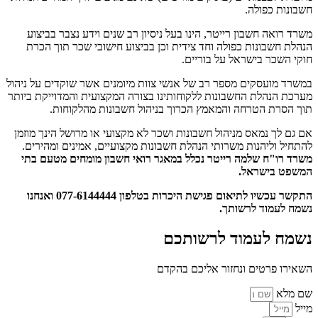
חשבונות כפולה.
משרד רואה חשבון רייטר, הינו בעל ניסיון רב שנים וידע נצבר בביצוע
הנהלת חשבונות כפולה וחד צידית וכן בביצוע חישובי שכר תוך הכרת
חוקי השכר בישראל על בוריים.
במשרד מועסקים מספר רב של אנשי צוות מיומנים אשר שוקדים על ניהול
מערכת הנהלת החשבונות ללקוחותינו בצורה המקצועית והמדוייקת ביותר
תוך הסרת הטרחה והמאמץ הכרוך בניהול חשבונות מהלקוחות.
אם גם לך נמאס מניהול חשבונות ושכר לא מקצועי או מרושל הינך מוזמן
להתחיל וליהנות משרותי הנהלת חשבונות מקצועיים, אמינים ומהירים.
משרד רו"ח שלמה רייטר נכלל במאגר רואי חשבון מומחים מטעם בתי
המשפט בישראל.
התקשר עכשיו לתיאום פגישת היכרות בטלפון 077-6144444 ואנחנו
נשמח לעמוד לרשותך.
נשמח לעמוד לרשותכם
השאירו פרטים ונחזור אליכם בהקדם
שם מלא
מייל