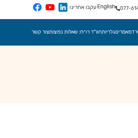
English
עקבו אחרינו
077-61
רד
מאמרים
גלריות
חוו"ד רו״ח: שאלות נפוצות
צור קשר