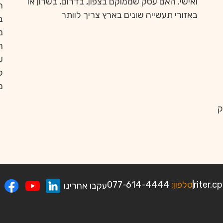
ואישי. האם עסק שממוקם בצפון, בדרום, בשרון או
ה
באזורי תעשייה שונים בארץ צריך לוותר
ב
נ
ר
ע
ל
מ
ק
טלפון:
077-614-4444
עקבו אחרינו