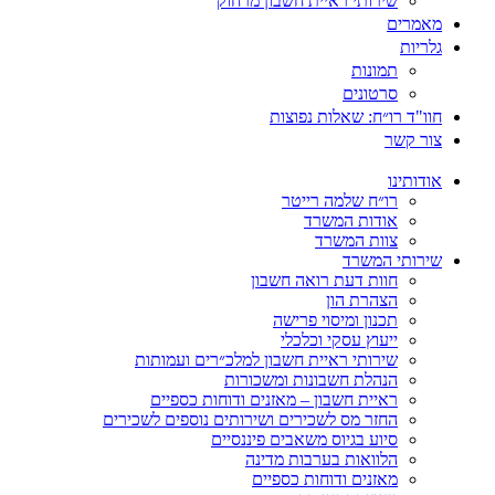
שירותי ראיית חשבון מרחוק
מאמרים
גלריות
תמונות
סרטונים
חוו"ד רו״ח: שאלות נפוצות
צור קשר
אודותינו
רו״ח שלמה רייטר
אודות המשרד
צוות המשרד
שירותי המשרד
חוות דעת רואה חשבון
הצהרת הון
תכנון ומיסוי פרישה
ייעוץ עסקי וכלכלי
שירותי ראיית חשבון למלכ״רים ועמותות
הנהלת חשבונות ומשכורות
ראיית חשבון – מאזנים ודוחות כספיים
החזר מס לשכירים ושירותים נוספים לשכירים
סיוע בגיוס משאבים פיננסיים
הלוואות בערבות מדינה
מאזנים ודוחות כספיים