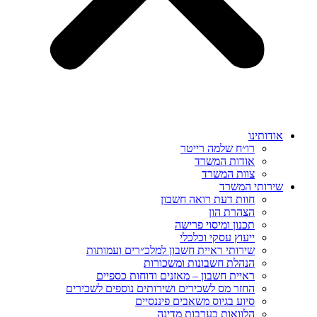
אודותינו
רו״ח שלמה רייטר
אודות המשרד
צוות המשרד
שירותי המשרד
חוות דעת רואה חשבון
הצהרת הון
תכנון ומיסוי פרישה
ייעוץ עסקי וכלכלי
שירותי ראיית חשבון למלכ״רים ועמותות
הנהלת חשבונות ומשכורות
ראיית חשבון – מאזנים ודוחות כספיים
החזר מס לשכירים ושירותים נוספים לשכירים
סיוע בגיוס משאבים פיננסיים
הלוואות בערבות מדינה