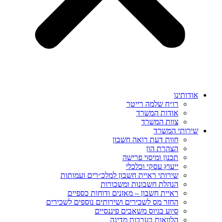
אודותינו
רו״ח שלמה רייטר
אודות המשרד
צוות המשרד
שירותי המשרד
חוות דעת רואה חשבון
הצהרת הון
תכנון ומיסוי פרישה
ייעוץ עסקי וכלכלי
שירותי ראיית חשבון למלכ״רים ועמותות
הנהלת חשבונות ומשכורות
ראיית חשבון – מאזנים ודוחות כספיים
החזר מס לשכירים ושירותים נוספים לשכירים
סיוע בגיוס משאבים פיננסיים
הלוואות בערבות מדינה