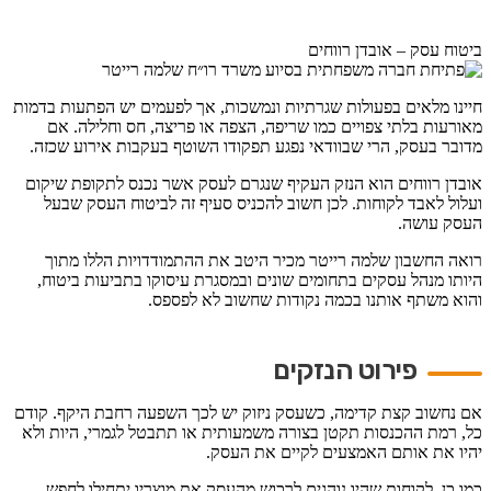
ביטוח עסק – אובדן רווחים
חיינו מלאים בפעולות שגרתיות ונמשכות, אך לפעמים יש הפתעות בדמות
מאורעות בלתי צפויים כמו שריפה, הצפה או פריצה, חס וחלילה. אם
מדובר בעסק, הרי שבוודאי נפגע תפקודו השוטף בעקבות אירוע שכזה.
אובדן רווחים הוא הנזק העקיף שנגרם לעסק אשר נכנס לתקופת שיקום
ועלול לאבד לקוחות. לכן חשוב להכניס סעיף זה לביטוח העסק שבעל
העסק עושה.
רואה החשבון שלמה רייטר מכיר היטב את ההתמודדויות הללו מתוך
היותו מנהל עסקים בתחומים שונים ובמסגרת עיסוקו בתביעות ביטוח,
והוא משתף אותנו בכמה נקודות שחשוב לא לפספס.
פירוט הנזקים
אם נחשוב קצת קדימה, כשעסק ניזוק יש לכך השפעה רחבת היקף. קודם
כל, רמת ההכנסות תקטן בצורה משמעותית או תתבטל לגמרי, היות ולא
יהיו את אותם האמצעים לקיים את העסק.
כמו כן, לקוחות שהיו נוהגים לרכוש מהעסק את מוצריו יתחילו לחפש