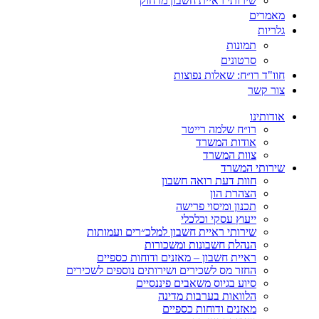
שירותי ראיית חשבון מרחוק
מאמרים
גלריות
תמונות
סרטונים
חוו"ד רו״ח: שאלות נפוצות
צור קשר
אודותינו
רו״ח שלמה רייטר
אודות המשרד
צוות המשרד
שירותי המשרד
חוות דעת רואה חשבון
הצהרת הון
תכנון ומיסוי פרישה
ייעוץ עסקי וכלכלי
שירותי ראיית חשבון למלכ״רים ועמותות
הנהלת חשבונות ומשכורות
ראיית חשבון – מאזנים ודוחות כספיים
החזר מס לשכירים ושירותים נוספים לשכירים
סיוע בגיוס משאבים פיננסיים
הלוואות בערבות מדינה
מאזנים ודוחות כספיים