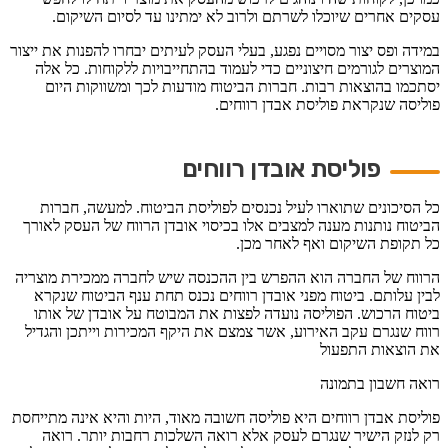
עסקים אחרים שיוכלו לשרתם ולרוב לא ימתינו עד לסיום השיקום.
במידה ופס יצור מסויים נפגע, בעלי העסק לעיתים יבחרו להפנות את ייצור
המוצרים לגורמים חיצוניים כדי לעמוד בהתחייבויות ללקוחות. כל אלה
יסתכמו בהוצאות רבות. חברות הביטוח מודעות לכך ומשווקות היום
פוליסה שנקראת פוליסת אבדן רווחים.
פוליסת אובדן רווחים
כל הסיכונים שתוארו לעיל נכנסים לפוליסת הביטוח. למעשה, חברות
הביטוח נותנות מענה למצבים אלו בכיסוי אובדן הרווח של העסק לאורך
כל תקופת השיקום ואף לאחר מכן.
הרווח של החברה הוא ההפרש בין ההכנסה שיש לחברה ממכירת מוצריה
לבין עלותם. ביטוח מפני אובדן רווחים נכנס תחת ענף הביטוח שנקרא
ביטוח הרכוש. הפוליסה נועדה לפצות את המבוטח על אובדן של אותו
רווח שנגרם עקב האירוע, אשר צמצם את היקף המכירות וייתכן והגדיל
את הוצאות התפעול
רואה חשבון בתמונה
פוליסת אבדן רווחים היא פוליסה חשובה מאוד, היות והיא אינה מתייחסת
רק לנזק הישיר שנגרם לעסק אלא רואה השלכות רחבות יותר. רואה