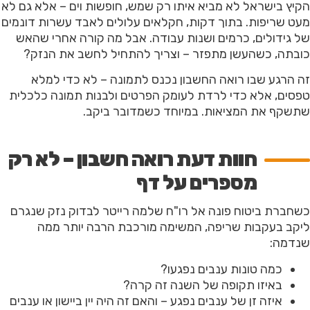
הקיץ בישראל לא מביא איתו רק שמש, חופשות וים – אלא גם לא
מעט שריפות. בתוך דקות, חקלאים עלולים לאבד עשרות דונמים
של גידולים, כרמים ושנות עבודה. אבל מה קורה אחרי שהאש
כובתה, כשהעשן מתפזר – וצריך להתחיל לחשב את הנזק?
זה הרגע שבו רואה החשבון נכנס לתמונה – לא כדי למלא
טפסים, אלא כדי לרדת לעומק הפרטים ולבנות תמונה כלכלית
שתשקף את המציאות. במיוחד כשמדובר ביקב.
חוות דעת רואה חשבון – לא רק
מספרים על דף
כשחברת ביטוח פונה אל רו"ח שלמה רייטר לבדוק נזק שנגרם
ליקב בעקבות שריפה, המשימה מורכבת הרבה יותר ממה
שנדמה:
כמה טונות ענבים נפגעו?
באיזו תקופה של השנה זה קרה?
איזה זן של ענבים נפגע – והאם זה היה יין ביישון או ענבים